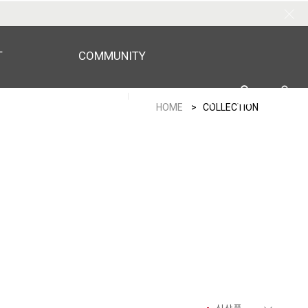
T
COMMUNITY
LOGIN
ORDER
0
HOME
> COLLECTION