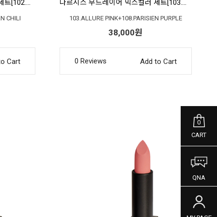
나르시스 무드레이어 믹스컬러 세트[102.무드포커스+106.어반칠리]
나르시스 무드레이어 믹스컬러 세트[103.얼루어핑크+108.파리지앵퍼플]
N CHILI
103.ALLURE PINK+108.PARISIEN PURPLE
38,000원
0 Reviews
to Cart
Add to Cart
0
CART
QNA