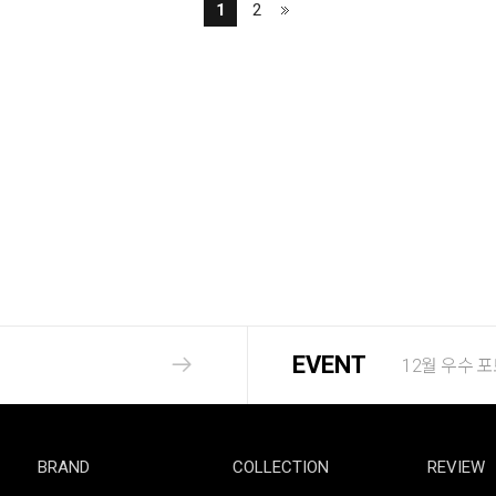
1
2
EVENT
12월 우수 
BRAND
COLLECTION
REVIEW