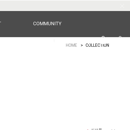
T
COMMUNITY
LOGIN
ORDER
0
HOME
> COLLECTION