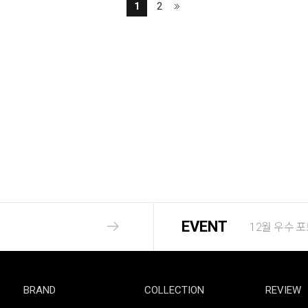
1
2
EVENT
12월 우수 
BRAND
COLLECTION
REVIEW