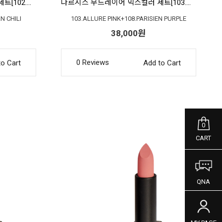
나르시스 무드레이어 믹스컬러 세트[102.무드포커스+106.어반칠리]
나르시스 무드레이어 믹스컬러 세트[103.얼루어핑크+108.파리지앵퍼플]
N CHILI
103.ALLURE PINK+108.PARISIEN PURPLE
38,000원
0 Reviews
to Cart
Add to Cart
0
CART
QNA